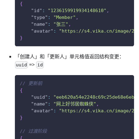
{
"id"
:
"1236159919934148610"
,
"type"
:
"Member"
,
"name"
:
"张三"
,
"avatar"
:
"https://s4.vika.cn/image/20
}
「创建人」和「更新人」单元格值返回结构变更：
=>
uuid
id
// 更新前
{
"uuid"
:
"eeb620a54e2248c69c25de68e6eb6
"name"
:
"网上好邻居蜘蛛侠"
,
"avatar"
:
"https://s4.vika.cn/image/20
}
// 过渡阶段
{