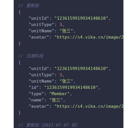
// 更新前
{
"unitId"
:
"1236159919934148610"
,
"unitType"
:
3
,
"unitName"
:
"张三"
,
"avatar"
:
"https://s4.vika.cn/image/20
}
// 过渡阶段
{
"unitId"
:
"1236159919934148610"
,
"unitType"
:
3
,
"unitName"
:
"张三"
,
"id"
:
"1236159919934148610"
,
"type"
:
"Member"
,
"name"
:
"张三"
,
"avatar"
:
"https://s4.vika.cn/image/20
}
// 更新后（2021-07-07 后）